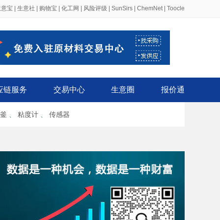
生意宝
|
生意社
|
购物宝
|
化工网
|
风险评级
|
SunSirs
|
ChemNet
|
Toocle
应链服务
交易中心
生意圈
报价通
釜
、
粘度计
、
传感器