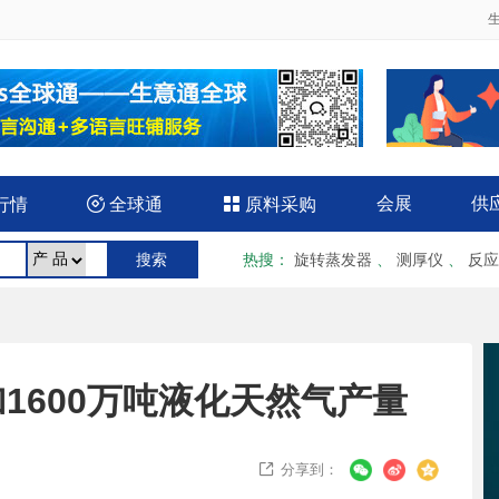
会展
供
行情

全球通

原料采购
热搜
：
旋转蒸发器
、
测厚仪
、
反应
1600万吨液化天然气产量
分享到：
