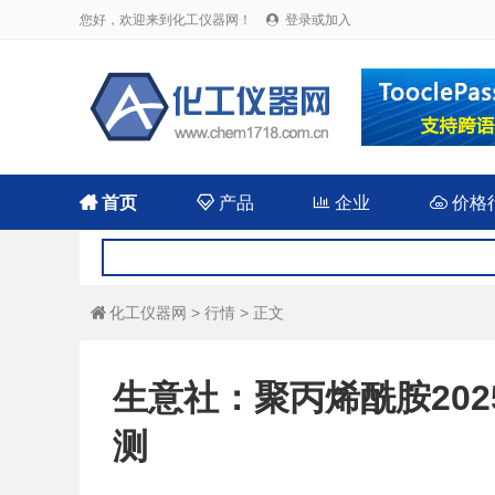
您好，欢迎来到化工仪器网！
登录或加入


首页

产品

企业

价格
化工仪器网
>
行情
> 正文

生意社：聚丙烯酰胺202
测