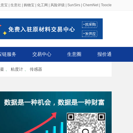
生意宝
|
生意社
|
购物宝
|
化工网
|
风险评级
|
SunSirs
|
ChemNet
|
Toocle
应链服务
交易中心
生意圈
报价通
釜
、
粘度计
、
传感器