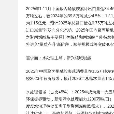
2025年1-11月中国聚丙烯酰胺累计出口量达34.
万吨左右，较2024年的39.8万吨减少4.5%；1
为1.15亿元，预计2025年总进口量在0.75万吨左
进口减量”的双向分化态势。2025年国内聚丙烯酰胺
之聚丙烯酰胺主要原料丙烯腈和丙烯酸产能持续扩
将进入“量质齐升”新阶段，顺差规模或将突破40
需求面：水处理主导，新兴领域崛起
2025年中国聚丙烯酰胺表观消费量在135万吨左右
较2023年有所放缓，预计2026年总需求量达14
水处理领域（占比45%）：2025年成为第一大应
环保提标驱动，新增污水处理能力1200万吨/日
度废水治理拉动阳离子型聚丙烯酰胺需求）。20
计达8%以上，高效絮凝剂、污泥脱水剂成为核心