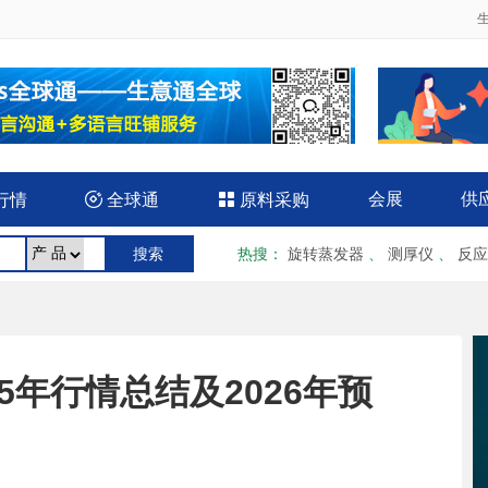
会展
供
行情

全球通

原料采购
热搜
：
旋转蒸发器
、
测厚仪
、
反应
5年行情总结及2026年预