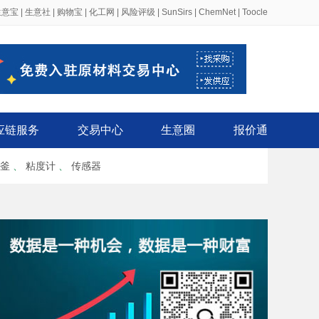
生意宝
|
生意社
|
购物宝
|
化工网
|
风险评级
|
SunSirs
|
ChemNet
|
Toocle
应链服务
交易中心
生意圈
报价通
釜
、
粘度计
、
传感器