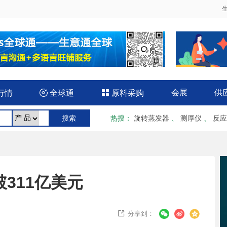
会展
供
行情

全球通

原料采购
热搜
：
旋转蒸发器
、
测厚仪
、
反应
破311亿美元
分享到：
