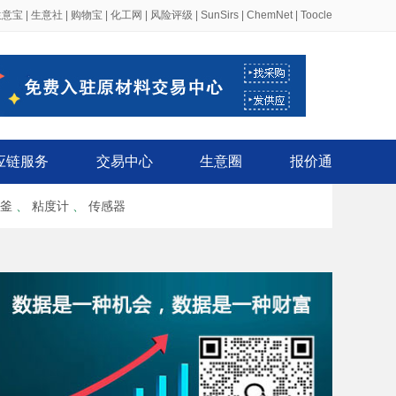
生意宝
|
生意社
|
购物宝
|
化工网
|
风险评级
|
SunSirs
|
ChemNet
|
Toocle
应链服务
交易中心
生意圈
报价通
釜
、
粘度计
、
传感器