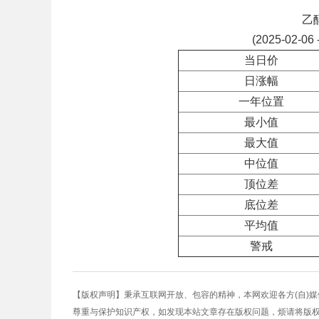
乙
(2025-02-06 
当日价
日涨幅
一年位置
最小值
最大值
中位值
顶位差
底位差
平均值
警戒
【版权声明】秉承互联网开放、包容的精神，本网欢迎各方(自)
尊重与保护知识产权，如发现本站文章存在版权问题，烦请将版