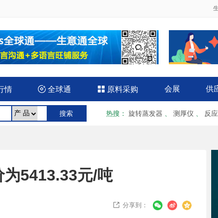
会展
供
行情

全球通

原料采购
热搜
：
旋转蒸发器
、
测厚仪
、
反应
5413.33元/吨
分享到：
