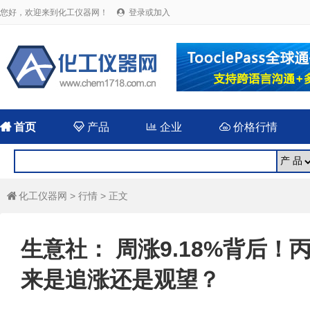
您好，欢迎来到化工仪器网！
登录或加入


首页

产品

企业

价格行情
化工仪器网
>
行情
> 正文

生意社： 周涨9.18%背后！
来是追涨还是观望？