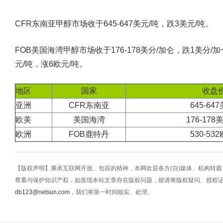
CFR东南亚甲醇市场收于645-647美元/吨，跌3美元/吨。
FOB美国海湾甲醇市场收于176-178美分/加仑，跌1美分/加
元/吨，涨6欧元/吨。
地区
国家
收盘
亚洲
CFR东南亚
645-64
欧美
美国海湾
176-17
欧洲
FOB鹿特丹
530-53
【版权声明】秉承互联网开放、包容的精神，本网欢迎各方(自)媒体、机构转
尊重与保护知识产权，如发现本站文章存在版权问题，烦请将版权疑问、授权
db123@netsun.com
，我们将第一时间核实、处理。