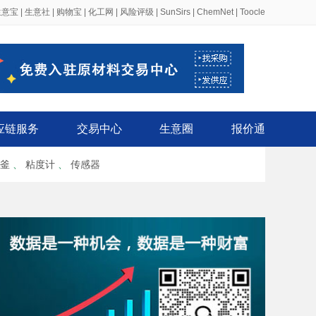
生意宝
|
生意社
|
购物宝
|
化工网
|
风险评级
|
SunSirs
|
ChemNet
|
Toocle
应链服务
交易中心
生意圈
报价通
釜
、
粘度计
、
传感器