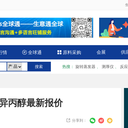
会展
供
行情

全球通

原料采购
热搜
：
旋转蒸发器
、
测厚仪
、
反应
益异丙醇最新报价
分享到：
