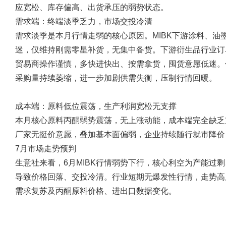
应宽松、库存偏高、出货承压的弱势状态。
需求端：终端淡季乏力，市场交投冷清
需求淡季是本月行情走弱的核心原因。MIBK下游涂料、油
迷，仅维持刚需零星补货，无集中备货。下游衍生品行业订
贸易商操作谨慎，多快进快出、按需拿货，囤货意愿低迷。作为
采购量持续萎缩，进一步加剧供需失衡，压制行情回暖。
成本端：原料低位震荡，生产利润宽松无支撑
本月核心原料丙酮弱势震荡，无上涨动能，成本端完全缺乏支
厂家无挺价意愿，叠加基本面偏弱，企业持续随行就市降价
7月市场走势预判
生意社来看，6月MIBK行情弱势下行，核心利空为产能过
导致价格回落、交投冷清。行业短期无爆发性行情，走势高
需求复苏及丙酮原料价格、进出口数据变化。