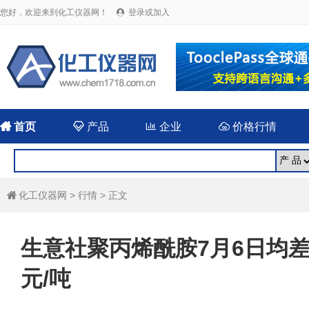
您好，欢迎来到化工仪器网！
登录或加入


首页

产品

企业

价格行情
化工仪器网
>
行情
> 正文

生意社聚丙烯酰胺7月6日均差继
元/吨