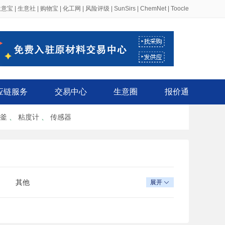
生意宝
|
生意社
|
购物宝
|
化工网
|
风险评级
|
SunSirs
|
ChemNet
|
Toocle
应链服务
交易中心
生意圈
报价通
釜
、
粘度计
、
传感器
其他
展开
