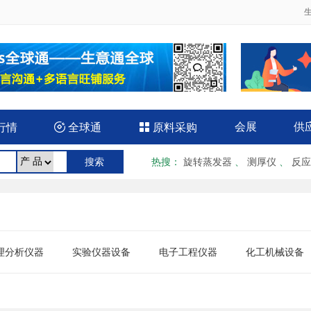
会展
供
行情

全球通

原料采购
热搜
：
旋转蒸发器
、
测厚仪
、
反应
理分析仪器
实验仪器设备
电子工程仪器
化工机械设备