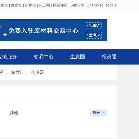
生意宝
|
生意社
|
购物宝
|
化工网
|
风险评级
|
SunSirs
|
ChemNet
|
Toocle
应链服务
交易中心
生意圈
报价通
釜
、
粘度计
、
传感器
其他
展开
