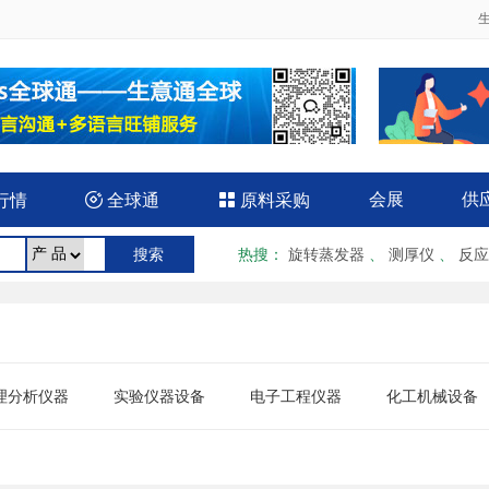
会展
供
行情

全球通

原料采购
热搜
：
旋转蒸发器
、
测厚仪
、
反应
理分析仪器
实验仪器设备
电子工程仪器
化工机械设备