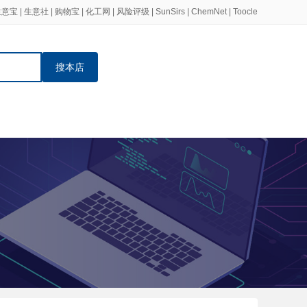
生意宝
|
生意社
|
购物宝
|
化工网
|
风险评级
|
SunSirs
|
ChemNet
|
Toocle
搜本店